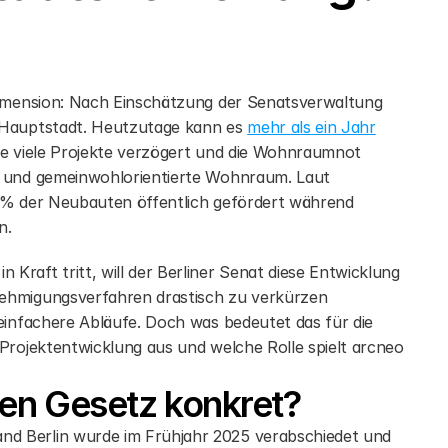
Dimension: Nach Einschätzung der Senatsverwaltung 
er Hauptstadt. Heutzutage kann es 
mehr als ein Jahr
ie viele Projekte verzögert und die Wohnraumnot 
weiter verschärft. Besonders betroffen: der bezahlbare und gemeinwohlorientierte Wohnraum. Laut 
20 % der Neubauten öffentlich gefördert während 
n.
raft tritt, will der Berliner Senat diese Entwicklung 
ehmigungsverfahren drastisch zu verkürzen 
einfachere Abläufe. Doch was bedeutet das für die 
Projektentwicklung aus und welche Rolle spielt arcneo 
uen Gesetz konkret?
d Berlin wurde im Frühjahr 2025 verabschiedet und 