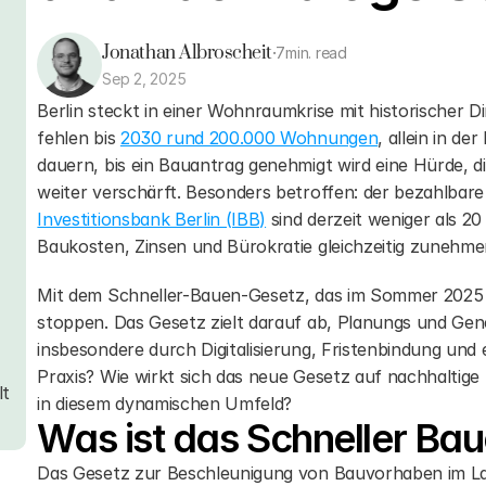
n Wohnraummangel                                                                                                                    
Jonathan Albroscheit
·
7
min. read
Sep 2, 2025
Berlin steckt in einer Wohnraumkrise mit historischer 
                                                                                                                            
fehlen bis 
2030 rund 200.000 Wohnungen
, allein in d
dauern, bis ein Bauantrag genehmigt wird eine Hürde, d
Investitionsbank Berlin (IBB)
 sind derzeit weniger als 
ozesse                                                                                                                            
Baukosten, Zinsen und Bürokratie gleichzeitig zunehme
Mit dem Schneller-Bauen-Gesetz, das im Sommer 2025 in K
stoppen. Das Gesetz zielt darauf ab, Planungs und Gen
kontra Umwelt- und Beteiligungsrechte                                                                                                
insbesondere durch Digitalisierung, Fristenbindung und 
Praxis? Wie wirkt sich das neue Gesetz auf nachhaltige 
t 
in diesem dynamischen Umfeld?
Was ist das Schneller Ba
Das Gesetz zur Beschleunigung von Bauvorhaben im Lan