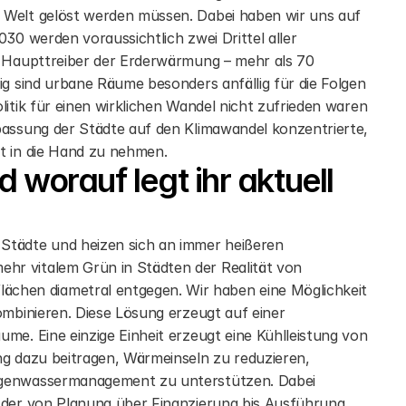
 Welt gelöst werden müssen. Dabei haben wir uns auf 
30 werden voraussichtlich zwei Drittel aller 
r Haupttreiber der Erderwärmung – mehr als 70 
ig sind urbane Räume besonders anfällig für die Folgen 
itik für einen wirklichen Wandel nicht zufrieden waren 
passung der Städte auf den Klimawandel konzentrierte, 
st in die Hand zu nehmen.
worauf legt ihr aktuell 
Städte und heizen sich an immer heißeren 
r vitalem Grün in Städten der Realität von 
hen diametral entgegen. Wir haben eine Möglichkeit 
ombinieren. Diese Lösung erzeugt auf einer 
me. Eine einzige Einheit erzeugt eine Kühlleistung von 
ng dazu beitragen, Wärmeinseln zu reduzieren, 
egenwassermanagement zu unterstützen. Dabei 
 der von Planung über Finanzierung bis Ausführung 