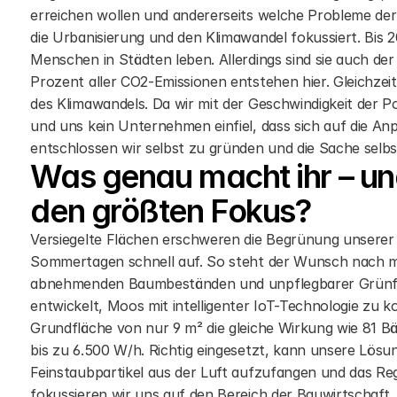
erreichen wollen und andererseits welche Probleme der
die Urbanisierung und den Klimawandel fokussiert. Bis 20
Menschen in Städten leben. Allerdings sind sie auch de
Prozent aller CO2-Emissionen entstehen hier. Gleichzeit
des Klimawandels. Da wir mit der Geschwindigkeit der Pol
und uns kein Unternehmen einfiel, dass sich auf die An
entschlossen wir selbst zu gründen und die Sache selb
Was genau macht ihr – und 
den größten Fokus?
Versiegelte Flächen erschweren die Begrünung unserer 
Sommertagen schnell auf. So steht der Wunsch nach meh
abnehmenden Baumbeständen und unpflegbarer Grünfläc
entwickelt, Moos mit intelligenter IoT-Technologie zu k
Grundfläche von nur 9 m² die gleiche Wirkung wie 81 Bäu
bis zu 6.500 W/h. Richtig eingesetzt, kann unsere Lösu
Feinstaubpartikel aus der Luft aufzufangen und das R
fokussieren wir uns auf den Bereich der Bauwirtschaft,