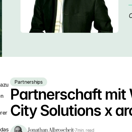
Partnerships
azu 
Partnerschaft mit 
n 
City Solutions x a
rer 
das 
Jonathan Albroscheit
·
7
min. read