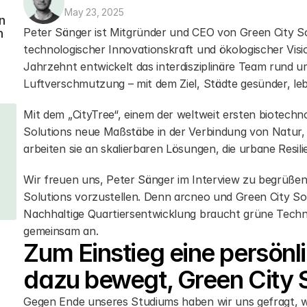
May 23, 2025
 
Peter Sänger ist Mitgründer und CEO von Green City So
 
technologischer Innovationskraft und ökologischer Vis
Jahrzehnt entwickelt das interdisziplinäre Team rund 
Luftverschmutzung – mit dem Ziel, Städte gesünder, le
Mit dem „CityTree“, einem der weltweit ersten biotechnol
Solutions neue Maßstäbe in der Verbindung von Natur, 
arbeiten sie an skalierbaren Lösungen, die urbane Resili
Wir freuen uns, Peter Sänger im Interview zu begrüßen 
Solutions vorzustellen. Denn arcneo und Green City So
Nachhaltige Quartiersentwicklung braucht grüne Techn
gemeinsam an.
Zum Einstieg eine persönl
dazu bewegt, Green City 
Gegen Ende unseres Studiums haben wir uns gefragt, was