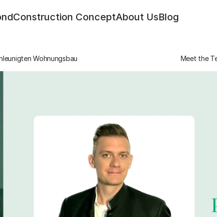
ond
Construction Concept
About Us
Blog
schleunigten Wohnungsbau
Meet the Te